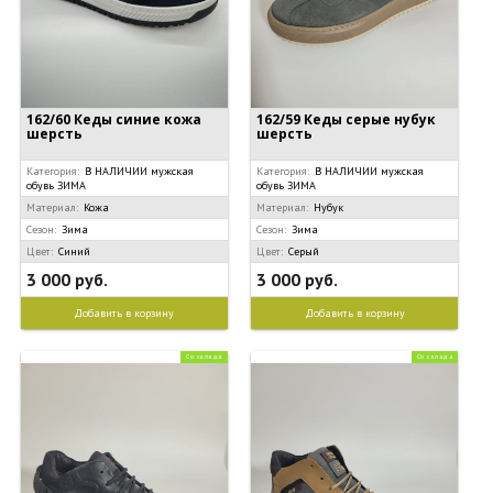
162/60 Кеды синие кожа
162/59 Кеды серые нубук
шерсть
шерсть
Категория:
В НАЛИЧИИ мужская
Категория:
В НАЛИЧИИ мужская
обувь ЗИМА
обувь ЗИМА
Материал:
Кожа
Материал:
Нубук
Сезон:
Зима
Сезон:
Зима
Цвет:
Синий
Цвет:
Серый
3 000 руб.
3 000 руб.
Добавить в корзину
Добавить в корзину
Со склада
Со склада