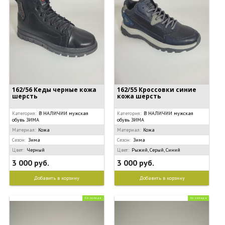
162/56 Кеды черные кожа
162/55 Кроссовки синие
шерсть
кожа шерсть
Категория:
В НАЛИЧИИ мужская
Категория:
В НАЛИЧИИ мужская
обувь ЗИМА
обувь ЗИМА
Материал:
Кожа
Материал:
Кожа
Сезон:
Зима
Сезон:
Зима
Цвет:
Черный
Цвет:
Рыжий, Серый, Синий
3 000 руб.
3 000 руб.
Добавить в корзину
Добавить в корзину
Со склада
Со склада