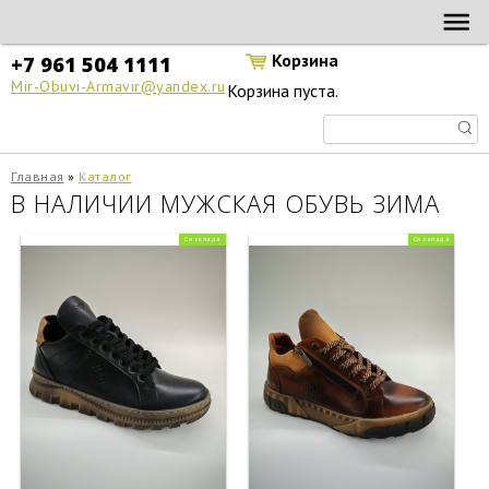
Перейти к основному содержанию
МИР
ОБУВИ В
Корзина
+7 961 504 1111
АРМАВИРЕ
Mir-Obuvi-Armavir@yandex.ru
Корзина пуста.
Главная
»
Каталог
Вы здесь
В НАЛИЧИИ МУЖСКАЯ ОБУВЬ ЗИМА
Со склада
Со склада