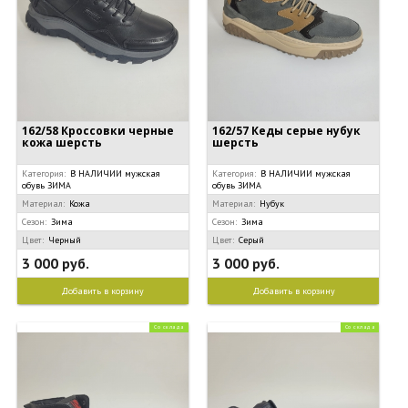
162/58 Кроссовки черные
162/57 Кеды серые нубук
кожа шерсть
шерсть
Категория:
В НАЛИЧИИ мужская
Категория:
В НАЛИЧИИ мужская
обувь ЗИМА
обувь ЗИМА
Материал:
Кожа
Материал:
Нубук
Сезон:
Зима
Сезон:
Зима
Цвет:
Черный
Цвет:
Серый
3 000 руб.
3 000 руб.
Добавить в корзину
Добавить в корзину
Со склада
Со склада