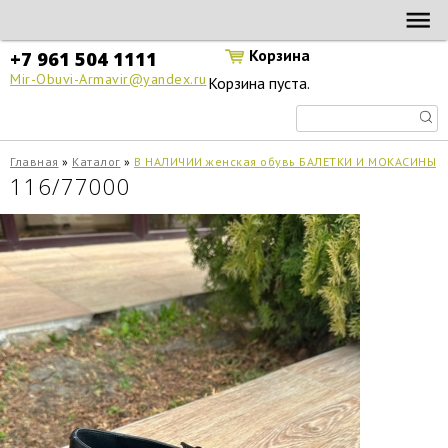
Перейти к основному содержанию
МИР
ОБУВИ В
Корзина
+7 961 504 1111
АРМАВИРЕ
Mir-Obuvi-Armavir@yandex.ru
Корзина пуста.
Главная
»
Каталог
»
В НАЛИЧИИ женская обувь БАЛЕТКИ И МОКАСИНЫ
Вы здесь
116/77000