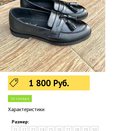
1 800 Руб.
Со склада
Характеристики
Размер:
21
22
23
24
25
26
27
28
29
30