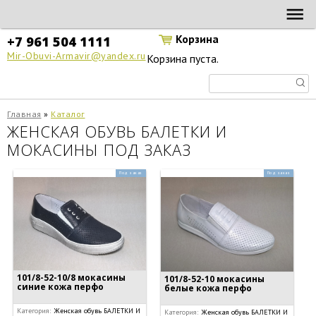
Перейти к основному содержанию
МИР
ОБУВИ В
Корзина
+7 961 504 1111
АРМАВИРЕ
Mir-Obuvi-Armavir@yandex.ru
Корзина пуста.
Главная
»
Каталог
Вы здесь
ЖЕНСКАЯ ОБУВЬ БАЛЕТКИ И
МОКАСИНЫ ПОД ЗАКАЗ
Под заказ
Под заказ
101/8-52-10/8 мокасины
101/8-52-10 мокасины
синие кожа перфо
белые кожа перфо
Категория:
Женская обувь БАЛЕТКИ И
Категория:
Женская обувь БАЛЕТКИ И